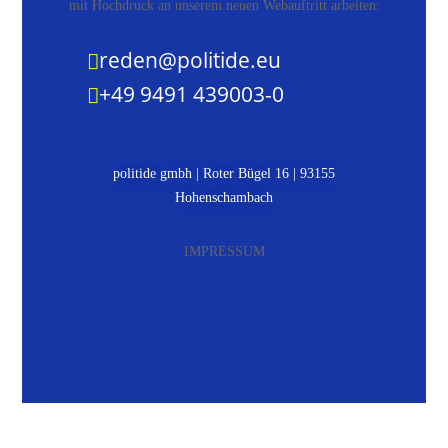
mit Hochdruck an unserem neuen Webauftritt arbeiten:
reden@politide.eu

+49 9491 439003-0

politide gmbh |
Roter Bügel 16 |
93155
Hohenschambach
IMPRESSUM